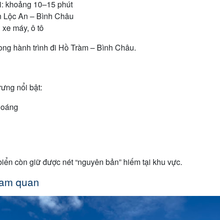
i: khoảng 10–15 phút
n Lộc An – Bình Châu
 xe máy, ô tô
rong hành trình đi Hồ Tràm – Bình Châu.
ưng nổi bật:
hoáng
iển còn giữ được nét “nguyên bản” hiếm tại khu vực.
ham quan