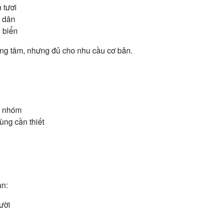
 tươi
 dân
 biển
ng tâm, nhưng đủ cho nhu cầu cơ bản.
o nhóm
ùng cần thiết
ạn:
ười