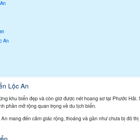
 An
an
ộc An
ển Lộc An
hững khu biển đẹp và còn giữ được nét hoang sơ tại Phước Hải.
nh phần mở rộng quan trọng về du lịch biển.
 An mang đến cảm giác rộng, thoáng và gần như chưa bị đô thị 
yển