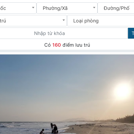
uốc
Phường/Xã
Đường/Phố
trú
Loại phòng
Có
160
điểm lưu trú