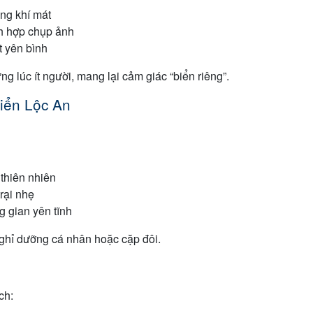
ng khí mát
ch hợp chụp ảnh
t yên bình
g lúc ít người, mang lại cảm giác “biển riêng”.
biển Lộc An
thiên nhiên
rại nhẹ
 gian yên tĩnh
nghỉ dưỡng cá nhân hoặc cặp đôi.
ch: