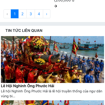
1,200,000 đ
‹
1
2
3
4
›
TIN TỨC LIÊN QUAN
Lễ Hội Nghinh Ông Phước Hải
Lễ hội Nghinh Ông Phước Hải là lễ hội truyền thống của ngư dân
vùng bi...