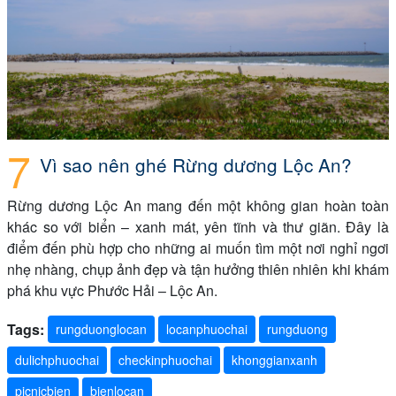
Vì sao nên ghé Rừng dương Lộc An?
Rừng dương Lộc An mang đến một không gian hoàn toàn
khác so với biển – xanh mát, yên tĩnh và thư giãn. Đây là
điểm đến phù hợp cho những ai muốn tìm một nơi nghỉ ngơi
nhẹ nhàng, chụp ảnh đẹp và tận hưởng thiên nhiên khi khám
phá khu vực Phước Hải – Lộc An.
Tags:
rungduonglocan
locanphuochai
rungduong
dulichphuochai
checkinphuochai
khonggianxanh
picnicbien
bienlocan