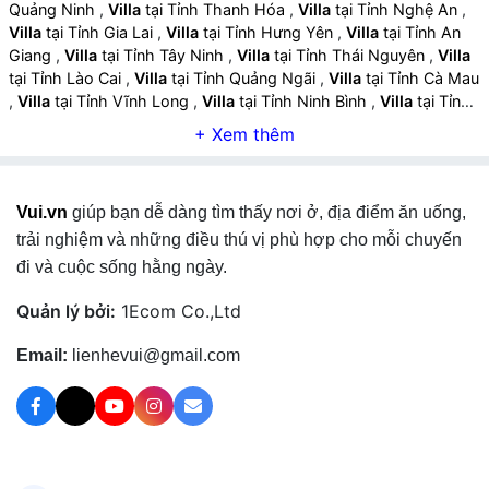
Quảng Ninh
,
Villa
tại Tỉnh Thanh Hóa
,
Villa
tại Tỉnh Nghệ An
,
Villa
tại Tỉnh Gia Lai
,
Villa
tại Tỉnh Hưng Yên
,
Villa
tại Tỉnh An
Giang
,
Villa
tại Tỉnh Tây Ninh
,
Villa
tại Tỉnh Thái Nguyên
,
Villa
tại Tỉnh Lào Cai
,
Villa
tại Tỉnh Quảng Ngãi
,
Villa
tại Tỉnh Cà Mau
,
Villa
tại Tỉnh Vĩnh Long
,
Villa
tại Tỉnh Ninh Bình
,
Villa
tại Tỉnh
Phú Thọ
,
Villa
tại Tỉnh Hà Tĩnh
,
Villa
tại Tỉnh Đồng Tháp
,
Villa
tại Tỉnh Quảng Trị
,
Villa
tại Tỉnh Sơn La
,
Villa
tại Tỉnh Tuyên
Quang
,
Villa
tại Tỉnh Điện Biên
,
Villa
tại Tỉnh Lai Châu
,
Villa
tại
Tỉnh Lạng Sơn
,
Villa
tại Tỉnh Cao Bằng
,
Vui.vn
giúp bạn dễ dàng tìm thấy nơi ở, địa điểm ăn uống,
trải nghiệm và những điều thú vị phù hợp cho mỗi chuyến
đi và cuộc sống hằng ngày.
Quản lý bởi:
1Ecom Co.,Ltd
Email:
lienhevui@gmail.com