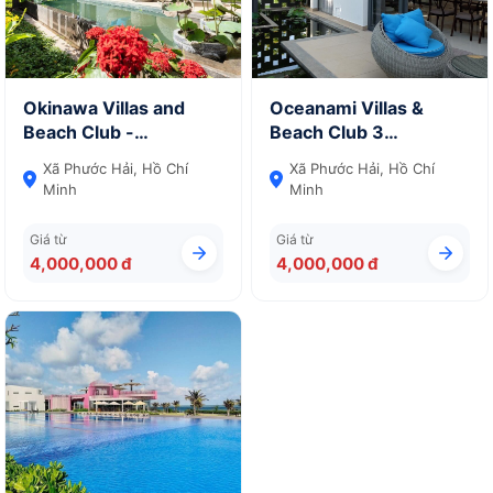
Okinawa Villas and
Oceanami Villas &
Beach Club -
Beach Club 3
Oceanami Resort -
Bedrooms (Hữu Tín)
Xã Phước Hải, Hồ Chí
Xã Phước Hải, Hồ Chí
Three - Bedroom Villa
Minh
Minh
Giá từ
Giá từ
4,000,000 đ
4,000,000 đ