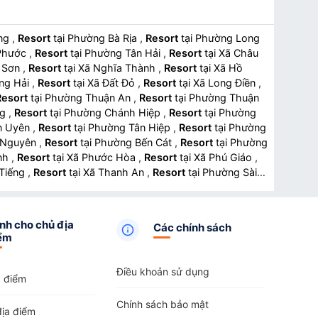
ắng
,
Resort
tại Phường Bà Rịa
,
Resort
tại Phường Long
n Phước
,
Resort
tại Phường Tân Hải
,
Resort
tại Xã Châu
ân Sơn
,
Resort
tại Xã Nghĩa Thành
,
Resort
tại Xã Hồ
Long Hải
,
Resort
tại Xã Đất Đỏ
,
Resort
tại Xã Long Điền
,
Resort
tại Phường Thuận An
,
Resort
tại Phường Thuận
ng
,
Resort
tại Phường Chánh Hiệp
,
Resort
tại Phường
Tân Uyên
,
Resort
tại Phường Tân Hiệp
,
Resort
tại Phường
ng Nguyên
,
Resort
tại Phường Bến Cát
,
Resort
tại Phường
ành
,
Resort
tại Xã Phước Hòa
,
Resort
tại Xã Phú Giáo
,
u Tiếng
,
Resort
tại Xã Thanh An
,
Resort
tại Phường Sài
Bàn Cờ
,
Resort
tại Phường Xuân Hòa
,
Resort
tại Phường
ng Chợ Quán
,
Resort
tại Phường An Đông
,
Resort
tại
hường Phú Lâm
,
Resort
tại Phường Tân Thuận
,
Resort
tại
nh cho chủ địa
Các chính sách
tại Phường Phú Định
,
Resort
tại Phường Bình Đông
,
ểm
,
Resort
tại Phường Bình Thới
,
Resort
tại Phường Hòa
Phường Tân Thới Hiệp
,
Resort
tại Phường Thới An
,
Resort
Điều khoản sử dụng
ại Phường Bình Trị Đông
,
Resort
tại Phường Bình Hưng
a điểm
 Thạnh Mỹ Tây
,
Resort
tại Phường Bình Quới
,
Resort
tại
Chính sách bảo mật
tại Phường Thông Tây Hội
,
Resort
tại Phường An Hội Tây
địa điểm