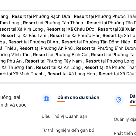
Thắng
,
Resort
tại Phường Rạch Dừa
,
Resort
tại Phường Phước Th
ng Tam Long
,
Resort
tại Phường Tân Thành
,
Resort
tại Phường Tâ
esort
tại Xã Kim Long
,
Resort
tại Xã Châu Đức
,
Resort
tại Xã Xu
,
Resort
tại Xã Bàu Lâm
,
Resort
tại Xã Phước Hải
,
Resort
tại Xã 
Hòa
,
Resort
tại Phường Dĩ An
,
Resort
tại Phường Tân Đông Hiệp
,
 Lái Thiêu
,
Resort
tại Phường An Phú
,
Resort
tại Phường Bình Dươ
 Phường Vĩnh Tân
,
Resort
tại Phường Bình Cơ
,
Resort
tại Phường 
hường Phú An
,
Resort
tại Phường Tây Nam
,
Resort
tại Phường Lo
tại Xã Thường Tân
,
Resort
tại Xã An Long
,
Resort
tại Xã Phước Th
ort
tại Xã Minh Thạnh
,
Resort
tại Xã Long Hòa
,
Resort
tại Xã Dầ
 Bến Thành
,
Resort
tại Phường Cầu Ông Lãnh
,
Resort
tại Phường 
i Phường Khánh Hội
,
Resort
tại Phường Vĩnh Hội
,
Resort
tại Phườ
tại Phường Bình Tiên
,
Resort
tại Phường Bình Phú
,
Resort
tại P
Dà
Dành cho du khách
uống, trải
tại Phường Tân Hưng
,
Resort
tại Phường Chánh Hưng
,
Resort
đi
n đi và cuộc
 Lài
,
Resort
tại Phường Hòa Hưng
,
Resort
tại Phường Minh Phụng
 Đông Hưng Thuận
,
Resort
tại Phường Trung Mỹ Tây
,
Resort
tại 
Điều Thú Vị Quanh Bạn
sort
tại Phường Tân Tạo
,
Resort
tại Phường Bình Tân
,
Resort
t
Quản lý đị
Bình Thạnh
,
Resort
tại Phường Bình Lợi Trung
,
Resort
tại Phường
Từ trải nghiệm đến gắn bó
ort
tại Phường Gò Vấp
,
Resort
tại Phường An Hội Đông
,
Resort
Phát triển 