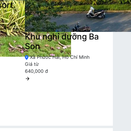
sort
h
Khu nghỉ dưỡng Ba
Son
Xã Phước Hải, Hồ Chí Minh
Giá từ
640,000 đ