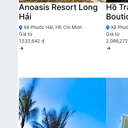
Anoasis Resort Long
Hồ T
Hải
Bouti
Xã Phước Hải, Hồ Chí Minh
Xã Phướ
Giá từ
Giá từ
1,532,642 đ
2,086,272