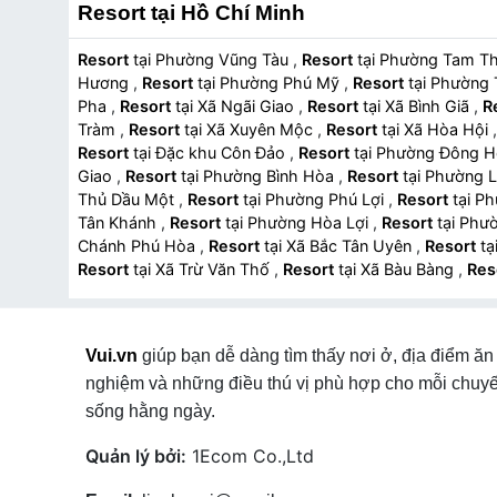
Resort tại Hồ Chí Minh
Resort
tại Phường Vũng Tàu
,
Resort
tại Phường Tam 
Hương
,
Resort
tại Phường Phú Mỹ
,
Resort
tại Phườ
Pha
,
Resort
tại Xã Ngãi Giao
,
Resort
tại Xã Bình Giã
,
R
Tràm
,
Resort
tại Xã Xuyên Mộc
,
Resort
tại Xã Hòa Hội
Resort
tại Đặc khu Côn Đảo
,
Resort
tại Phường Đông 
Giao
,
Resort
tại Phường Bình Hòa
,
Resort
tại Phường
Thủ Dầu Một
,
Resort
tại Phường Phú Lợi
,
Resort
tại
Tân Khánh
,
Resort
tại Phường Hòa Lợi
,
Resort
tại P
Chánh Phú Hòa
,
Resort
tại Xã Bắc Tân Uyên
,
Resort
Resort
tại Xã Trừ Văn Thố
,
Resort
tại Xã Bàu Bàng
,
Res
Gòn
,
Resort
tại Phường Tân Định
,
Resort
tại Phường
Nhiêu Lộc
,
Resort
tại Phường Xóm Chiếu
,
Resort
tạ
Phường Chợ Lớn
,
Resort
tại Phường Bình Tây
,
Resort
Vui.vn
giúp bạn dễ dàng tìm thấy nơi ở, địa điểm ăn 
Phường Phú Thuận
,
Resort
tại Phường Tân Mỹ
,
Resort
nghiệm và những điều thú vị phù hợp cho mỗi chuyế
Resort
tại Phường Diên Hồng
,
Resort
tại Phường Vườn
Bình
,
Resort
tại Phường Phú Thọ
,
Resort
tại Phường
sống hằng ngày.
tại Phường An Phú Đông
,
Resort
tại Phường An Lạc
,
Re
Quản lý bởi:
1Ecom Co.,Ltd
Hòa
,
Resort
tại Phường Gia Định
,
Resort
tại Phường 
Phường Hạnh Thông
,
Resort
tại Phường An Nhơn
,
Res