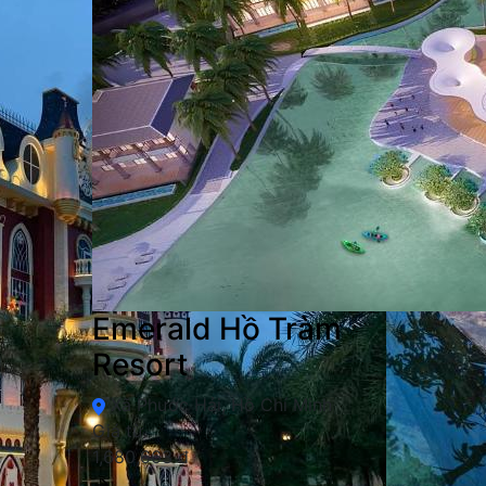
Emerald Hồ Tràm
Resort
Xã Phước Hải, Hồ Chí Minh
Giá từ
1,680,663 đ