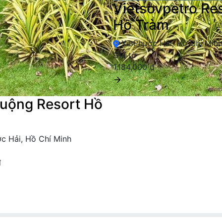
Vietsovpetro Re
Hồ Tràm
Xã Phước Hải, Hồ Chí Min
Giá từ
1,184,000 đ
uộng Resort Hồ
c Hải, Hồ Chí Minh
đ