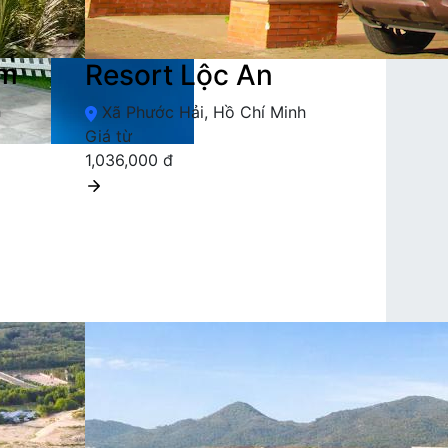
àm
Resort Lộc An
h
Xã Phước Hải, Hồ Chí Minh
Giá từ
1,036,000 đ