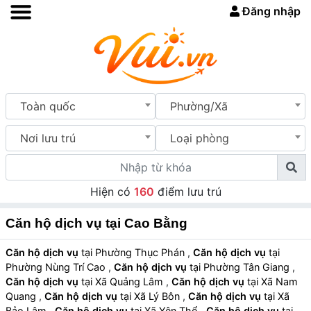
Đăng nhập
Toàn quốc
Phường/Xã
Nơi lưu trú
Loại phòng
Hiện có
160
điểm lưu trú
Căn hộ dịch vụ tại Cao Bằng
Căn hộ dịch vụ
tại Phường Thục Phán
,
Căn hộ dịch vụ
tại
Phường Nùng Trí Cao
,
Căn hộ dịch vụ
tại Phường Tân Giang
,
Căn hộ dịch vụ
tại Xã Quảng Lâm
,
Căn hộ dịch vụ
tại Xã Nam
Quang
,
Căn hộ dịch vụ
tại Xã Lý Bôn
,
Căn hộ dịch vụ
tại Xã
Bảo Lâm
,
Căn hộ dịch vụ
tại Xã Yên Thổ
,
Căn hộ dịch vụ
tại