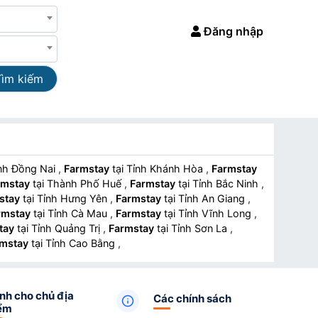
Đăng nhập
Tìm kiếm
ỉnh Đồng Nai
,
Farmstay
tại Tỉnh Khánh Hòa
,
Farmstay
rmstay
tại Thành Phố Huế
,
Farmstay
tại Tỉnh Bắc Ninh
,
stay
tại Tỉnh Hưng Yên
,
Farmstay
tại Tỉnh An Giang
,
rmstay
tại Tỉnh Cà Mau
,
Farmstay
tại Tỉnh Vĩnh Long
,
tay
tại Tỉnh Quảng Trị
,
Farmstay
tại Tỉnh Sơn La
,
mstay
tại Tỉnh Cao Bằng
,
nh cho chủ địa
Các chính sách
ểm