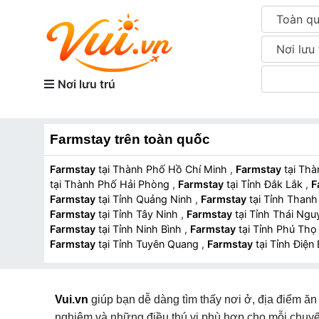
Toàn q
Nơi lưu 
Nơi lưu trú
Farmstay trên toàn quốc
Farmstay
tại Thành Phố Hồ Chí Minh
,
Farmstay
tại Th
tại Thành Phố Hải Phòng
,
Farmstay
tại Tỉnh Đắk Lắk
,
F
Farmstay
tại Tỉnh Quảng Ninh
,
Farmstay
tại Tỉnh Than
Farmstay
tại Tỉnh Tây Ninh
,
Farmstay
tại Tỉnh Thái Ng
Farmstay
tại Tỉnh Ninh Bình
,
Farmstay
tại Tỉnh Phú Th
Farmstay
tại Tỉnh Tuyên Quang
,
Farmstay
tại Tỉnh Điện
Vui.vn
giúp bạn dễ dàng tìm thấy nơi ở, địa điểm ăn 
nghiệm và những điều thú vị phù hợp cho mỗi chuyế