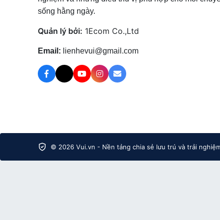
sống hằng ngày.
Quản lý bởi:
1Ecom Co.,Ltd
Email:
lienhevui@gmail.com
© 2026 Vui.vn - Nền tảng chia sẻ lưu trú và trải nghiệ