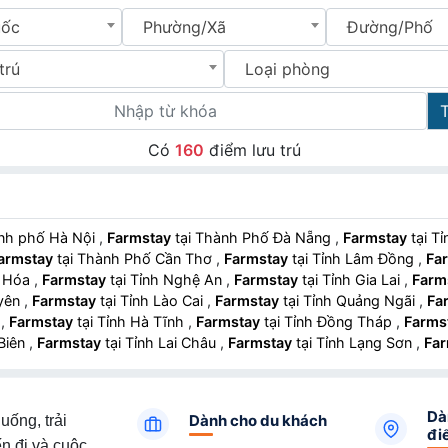
uốc
Phường/Xã
Đường/Phố
trú
Loại phòng
Có
160
điểm lưu trú
ành phố Hà Nội
,
Farmstay
tại Thành Phố Đà Nẵng
,
Farmstay
tại T
armstay
tại Thành Phố Cần Thơ
,
Farmstay
tại Tỉnh Lâm Đồng
,
Fa
h Hóa
,
Farmstay
tại Tỉnh Nghệ An
,
Farmstay
tại Tỉnh Gia Lai
,
Farm
uyên
,
Farmstay
tại Tỉnh Lào Cai
,
Farmstay
tại Tỉnh Quảng Ngãi
,
Fa
ọ
,
Farmstay
tại Tỉnh Hà Tĩnh
,
Farmstay
tại Tỉnh Đồng Tháp
,
Farms
 Biên
,
Farmstay
tại Tỉnh Lai Châu
,
Farmstay
tại Tỉnh Lạng Sơn
,
Far
Dà
Dành cho du khách
uống, trải
đi
n đi và cuộc